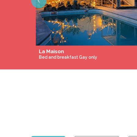
Previous
La Maison
Bed and breakfast Gay only