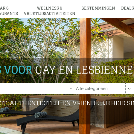
AR &
WELLNESS &
BESTEMMINGEN
DEALS
AURANTS
VRIJETIJDSACTIVITEITEN
S VOOR
GAY EN LESBIENNE
IT, AUTHENTICITEIT EN VRIENDELIJKHEID SI