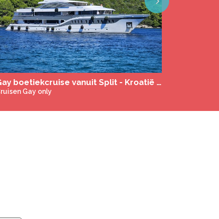
Next
Gay boetiekcruise vanuit Split - Kroatië MS Zeus *****
ruisen Gay only