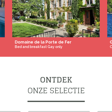
Domaine de la Porte de Fer
Bed and breakfast Gay only
C
ONTDEK
ONZE SELECTIE