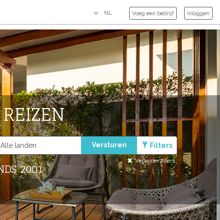
Voeg een bedrijf
Inloggen
 REIZEN
Versturen
Filters
Verwijder filters
NDS 2001