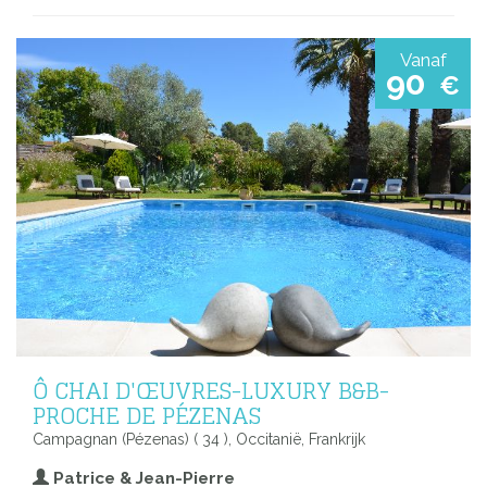
Vanaf
90
€
Ô CHAI D'ŒUVRES-LUXURY B&B-
PROCHE DE PÉZENAS
Campagnan (Pézenas) ( 34 ), Occitanië, Frankrijk
Patrice & Jean-Pierre