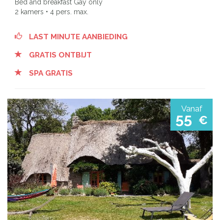
Bed and breakfast Gay only
2 kamers • 4 pers. max.
LAST MINUTE AANBIEDING
GRATIS ONTBIJT
SPA GRATIS
Vanaf
55
€