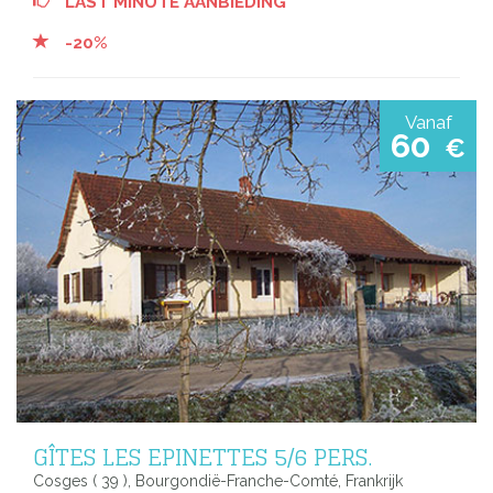
LAST MINUTE AANBIEDING
-20%
Vanaf
60
€
GÎTES LES EPINETTES 5/6 PERS.
Cosges ( 39 ), Bourgondië-Franche-Comté, Frankrijk