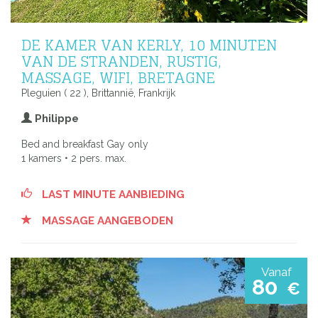
DE KAMER VAN KERLY, 10 MINUTEN
VAN DE STRANDEN, RUSTIG,
MASSAGE, WIFI, BRETAGNE
Pleguien ( 22 ), Brittannië, Frankrijk
Philippe
Bed and breakfast Gay only
1 kamers • 2 pers. max.
LAST MINUTE AANBIEDING
MASSAGE AANGEBODEN
Vanaf
80
€