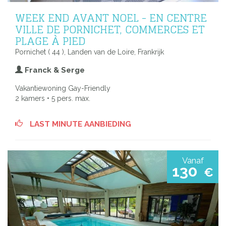
WEEK END AVANT NOEL - EN CENTRE
VILLE DE PORNICHET, COMMERCES ET
PLAGE À PIED
Pornichet ( 44 ), Landen van de Loire, Frankrijk
Franck & Serge
Vakantiewoning Gay-Friendly
2 kamers • 5 pers. max.
LAST MINUTE AANBIEDING
Vanaf
130
€