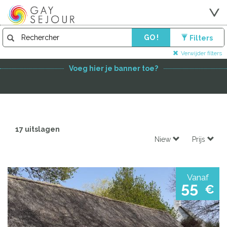
GO !
Filters
FEATURED PARTNER
Verwijder filters
Voeg hier je banner toe?
17 uitslagen
Niew
Prijs
Vanaf
55
€