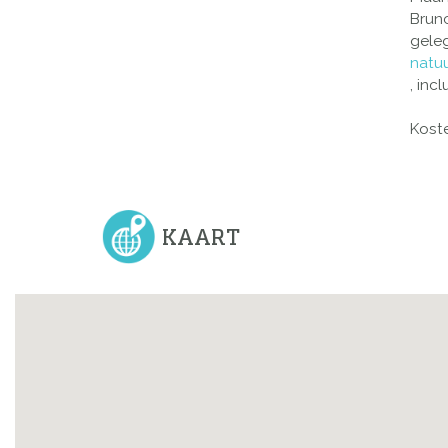
Brunc
gele
natuu
, inc
Koste
KAART