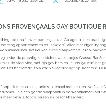
Verwarmd buitenzwembad
Restaurant / gastentafel
ONS PROVENÇAALS GAY BOUTIQUE RE
hing optional”, zwembad en jacuzzi. Gelegen in een prachtig l
catering appartementen en -studio's). Allen met eigen ingang, 
oonkamer inclusief keuken, twee slaapkamers, airco, badkame
ijn rivier, de prachtige middeleeuwse stadjes Grasse, Bar Sur
 min), de stad Nice, met zijn gay bars en -clubs (50 min) het g
kiën: Het beroemde Isola 2000 skigebied ligt op slechts 2 uur ri
 vijf appartementen en studio's, allemaal met keuken, Netflix en
dkamer. Er is een goede slaapbank in de woonkamer voor twe
 meer details, foto's, prijzen en beschikbaarheid.