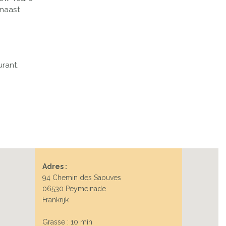
 naast
urant.
Adres :
94 Chemin des Saouves
06530 Peymeinade
Frankrijk
Grasse : 10 min