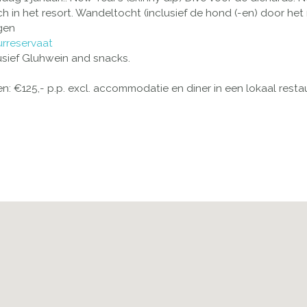
h in het resort. Wandeltocht (inclusief de hond (-en) door het
gen
rreservaat
lusief Gluhwein and snacks.
n: €125,- p.p. excl. accommodatie en diner in een lokaal resta