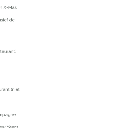
en X-Mas
Next
sief de
taurant)
urant (niet
hampagne
ew Year’s