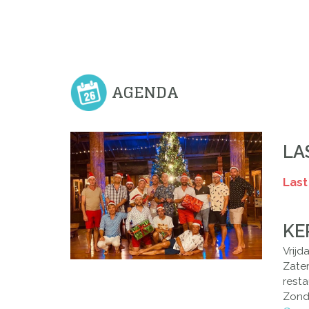
AGENDA
LA
Last
KE
Vrijd
Zate
resta
Zond