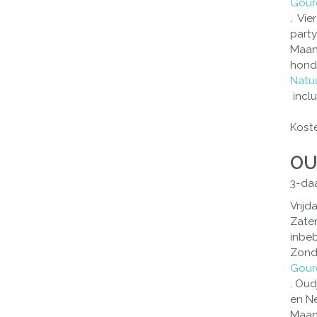
Gour
.
Vier
party
Previous
Maan
hond
Natu
inclu
Koste
OU
3-da
Vrijd
Zate
inbe
Zond
Gour
. Oud
en Ne
Maand