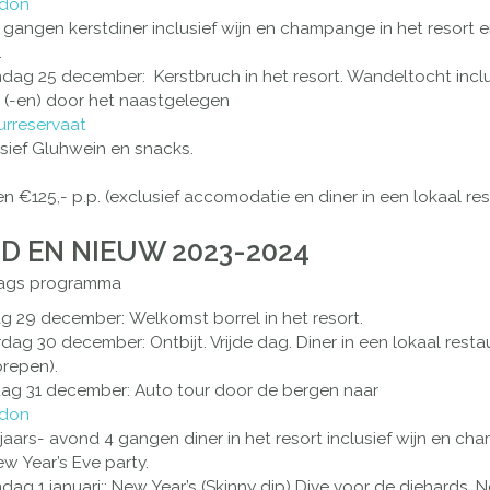
don
 gangen kerstdiner inclusief wijn en champange in het resort 
.
dag 25 december:
Kerstbruch in het resort. Wandeltocht inclu
 (-en) door het naastgelegen
urreservaat
sief Gluhwein en snacks.
n €125,- p.p.
(exclusief accomodatie en diner in een lokaal res
D EN NIEUW 2023-2024
ags programma
POOL
ag 29 december:
Welkomst borrel in het resort.
rdag 30 december:
Ontbijt. Vrijde dag. Diner in een lokaal resta
brepen).
ag 31 december:
Auto tour door de bergen naar
don
jaars- avond 4 gangen diner in het resort inclusief wijn en c
w Year’s Eve party.
ag 1 januari::
New Year’s (Skinny dip) Dive voor de diehards. N