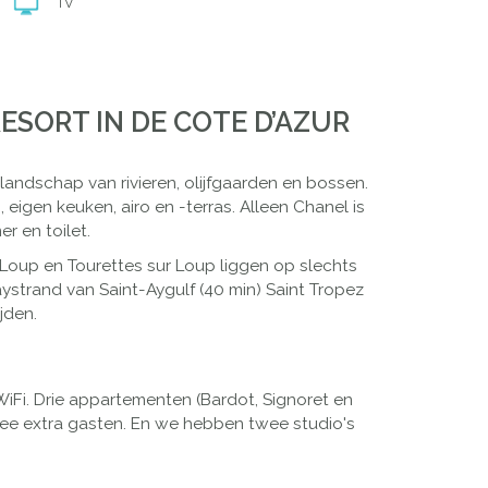
TV
SORT IN DE COTE D’AZUR
andschap van rivieren, olijfgaarden en bossen.
eigen keuken, airo en -terras. Alleen Chanel is
r en toilet.
 Loup en Tourettes sur Loup liggen op slechts
aystrand van Saint-Aygulf (40 min) Saint Tropez
jden.
 WiFi. Drie appartementen (Bardot, Signoret en
e extra gasten. En we hebben twee studio's