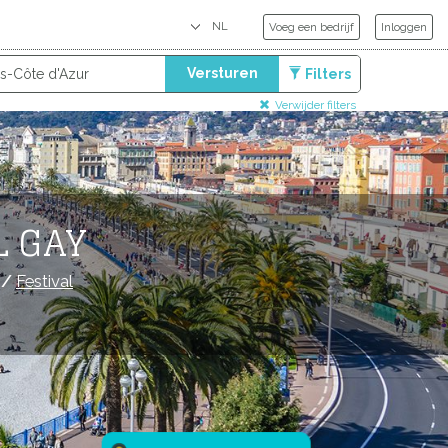
Voeg een bedrijf
Inloggen
Versturen
Filters
Verwijder filters
L GAY
/
Festival