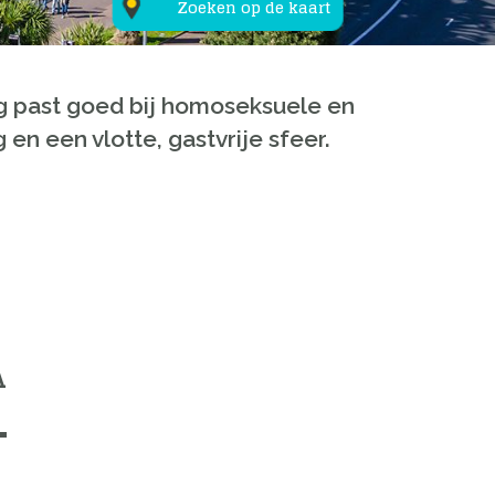
Zoeken op de kaart
ng past goed bij homoseksuele en
en een vlotte, gastvrije sfeer.
A