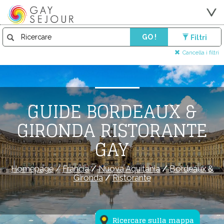
GO !
Filtri
Cancella i filtri
GUIDE BORDEAUX &
GIRONDA RISTORANTE
GAY
Homepage
/
Francia
/
Nuova Aquitania
/
Bordeaux &
Gironda
/
Ristorante
Ricercare sulla mappa