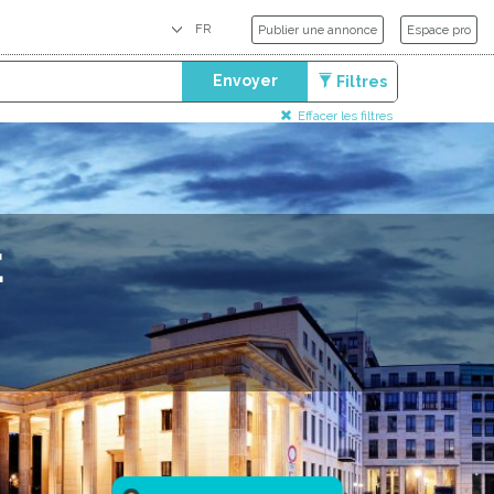
Publier une annonce
Espace pro
Envoyer
Filtres
Effacer les filtres
E