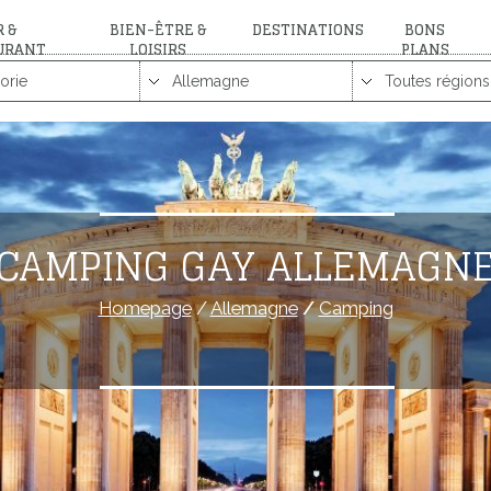
 &
BIEN-ÊTRE &
DESTINATIONS
BONS
URANT
LOISIRS
PLANS
CAMPING GAY ALLEMAGN
Homepage
/
Allemagne
/
Camping