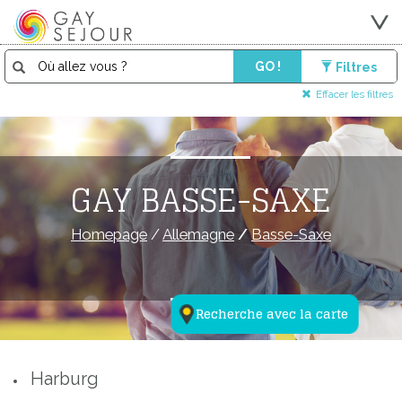
GO !
Filtres
Effacer les filtres
GAY BASSE-SAXE
Homepage
/
Allemagne
/
Basse-Saxe
Recherche avec la carte
Harburg