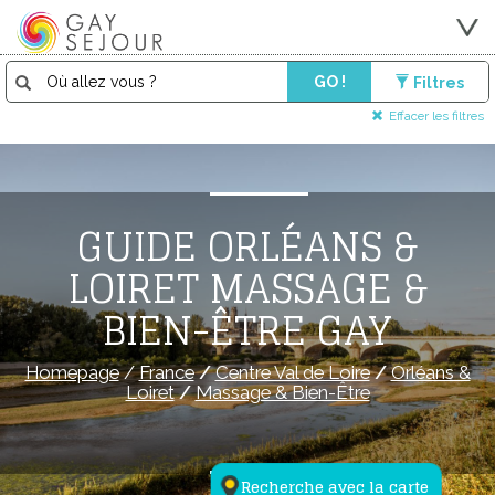
GO !
Filtres
Effacer les filtres
GUIDE ORLÉANS &
LOIRET MASSAGE &
BIEN-ÊTRE GAY
Homepage
/
France
/
Centre Val de Loire
/
Orléans &
Loiret
/
Massage & Bien-Être
Recherche avec la carte