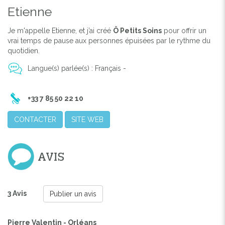
Etienne
Je m'appelle Etienne, et j’ai créé
Ô Petits Soins
pour offrir un
vrai temps de pause aux personnes épuisées par le rythme du
quotidien.
Langue(s) parlée(s) : Français -
+33 7 85 50 22 10
Previous
Next
CONTACTER
SITE WEB
AVIS
3 Avis
Publier un avis
Pierre Valentin - Orléans