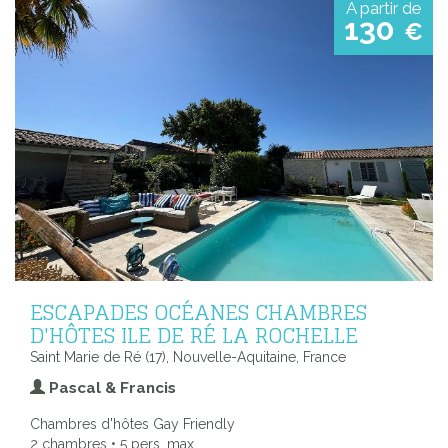
A partir de
130
€
ESCAPADES OCÉANES CHAMBRES
D'HÔTES ILE DE RÉ LA ROCHELLE
Saint Marie de Ré (17), Nouvelle-Aquitaine, France
Pascal & Francis
Chambres d'hôtes Gay Friendly
2 chambres • 5 pers. max.