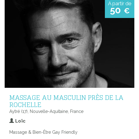
A partir de
50
€
MASSAGE AU MASCULIN PRÈS DE LA
ROCHELLE
Aytré (17), Nouvelle-Aquitaine, France
Loïc
Massage & Bien-Être Gay Friendly