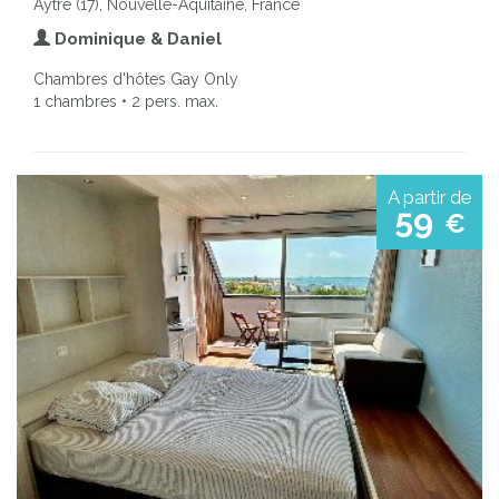
Aytre (17), Nouvelle-Aquitaine, France
Dominique & Daniel
Chambres d'hôtes Gay Only
1 chambres • 2 pers. max.
A partir de
59
€