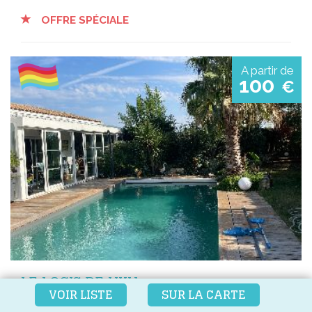
OFFRE SPÉCIALE
A partir de
100
€
LE LOGIS DE UKU
VOIR LISTE
SUR LA CARTE
Charron (17), Nouvelle-Aquitaine, France