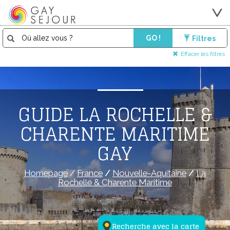
GO !
Filtres
Effacer les filtres
GUIDE LA ROCHELLE &
CHARENTE MARITIME
GAY
Homepage
/
France
/
Nouvelle-Aquitaine
/
La
Rochelle & Charente Maritime
Recherche avec la carte