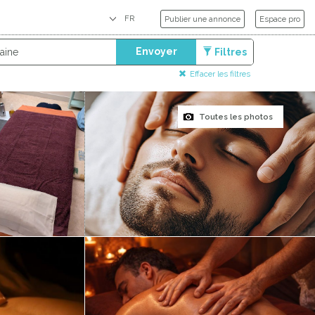
Publier une annonce
Espace pro
Envoyer
Filtres
Effacer les filtres
Toutes les photos