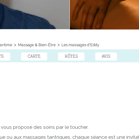
aritime
Massage & Bien-Être
Les massages d'Eddy
FS
CARTE
HÔTES
AVIS
je vous propose des
soins par le toucher
.
que
ou aux
massages tantriques
, chaque séance est une invitati