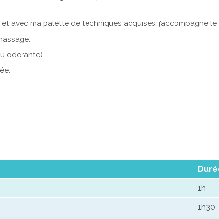
, et avec ma palette de techniques acquises, j’accompagne le c
 massage.
u odorante).
ée.
Duré
1h
1h30