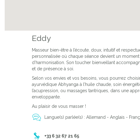
Previous
Eddy
Masseur bien-être à l’écoute, doux, intuitif et resp
personnalisée où chaque séance devient un moment d
d’harmonisation. Son toucher bienveillant accompagne 
et de présence à soi.
Selon vos envies et vos besoins, vous pourrez choisir
ayurvédique Abhyanga à l’huile chaude, soin énergét
l’acupression, ou massages tantriques, dans une appr
enveloppante.
Au plaisir de vous masser !
Langue(s) parlée(s) : Allemand - Anglais - Franç
+33 6 32 67 21 65