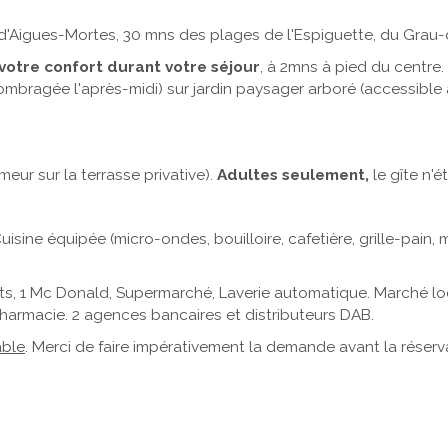
 d'Aigues-Mortes, 30 mns des plages de l'Espiguette, du Grau
otre confort durant votre séjour
, à 2mns à pied du centre
(ombragée l'après-midi) sur jardin paysager arboré (accessible 
meur sur la terrasse privative).
Adultes seulement,
le gîte n'é
Cuisine équipée (micro-ondes, bouilloire, cafetière, grille-pai
s, 1 Mc Donald, Supermarché, Laverie automatique. Marché loc
Pharmacie. 2 agences bancaires et distributeurs DAB.
able
. Merci de faire impérativement la demande avant la réserv