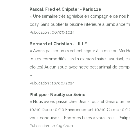
Pascal, Fred et Chipster - Paris 11e
« Une semaine très agréable en compagnie de nos hôtes
cosy. Sans oublier la piscine intérieure à l’ambiance f
Publication : 06/07/2024
Bernard et Christian - LILLE
« Avons passer un excellent séjour à la maison Mia Hô
toutes commodités Jardin extraordinaire, luxuriant, c
étoiles) Aucun souci avec notre petit animal de comp
»
Publication : 10/06/2024
Philippe - Neuilly sur Seine
« Nous avons passé chez Jean-Louis et Gérard un momen
10/10 Déco 10/10 Environnement 10/10 Calme 10/10 Men
vous conduisez.... Enormes bises à vous trois... Phili
Publication : 21/09/2021