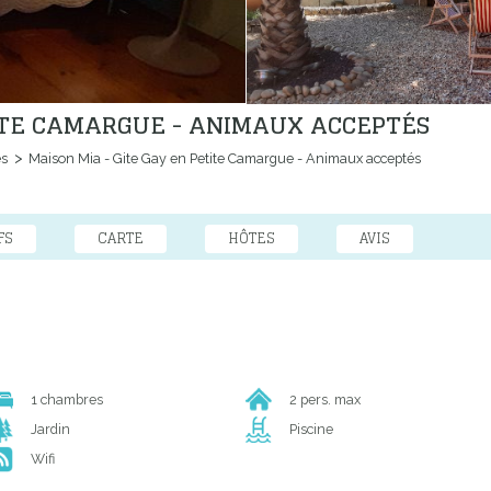
TITE CAMARGUE - ANIMAUX ACCEPTÉS
es
Maison Mia - Gite Gay en Petite Camargue - Animaux acceptés
FS
CARTE
HÔTES
AVIS
1 chambres
2 pers. max
Jardin
Piscine
Wifi