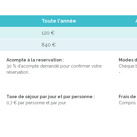
Toute l'année
120 €
840 €
Acompte à la reservation :
Modes d
30 % d'acompte demandé pour confirmer votre
Chèque b
réservation. .
-
Taxe de séjour par jour et par personne :
Frais d
0,7 € par personne et par jour
Compris