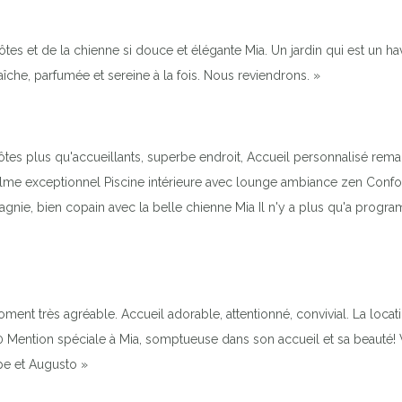
 et de la chienne si douce et élégante Mia. Un jardin qui est un havre
raîche, parfumée et sereine à la fois. Nous reviendrons. »
tes plus qu'accueillants, superbe endroit, Accueil personnalisé remar
alme exceptionnel Piscine intérieure avec lounge ambiance zen Confort
agnie, bien copain avec la belle chienne Mia Il n'y a plus qu'a progr
t très agréable. Accueil adorable, attentionné, convivial. La location
tion spéciale à Mia, somptueuse dans son accueil et sa beauté! Vous
ppe et Augusto »