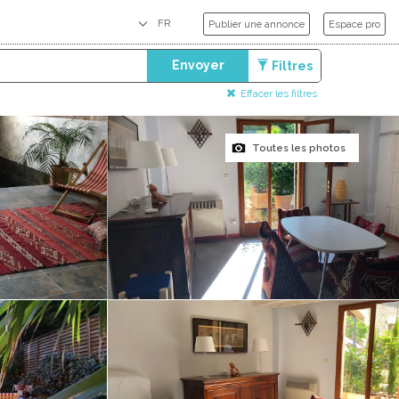
Publier une annonce
Espace pro
Envoyer
Filtres
Effacer les filtres
Toutes les photos