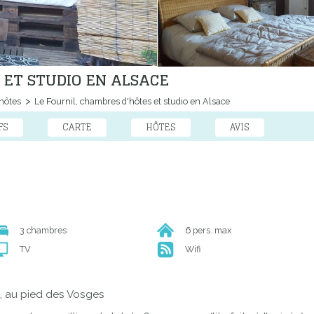
 ET STUDIO EN ALSACE
hôtes
Le Fournil, chambres d'hôtes et studio en Alsace
FS
CARTE
HÔTES
AVIS
3 chambres
6 pers. max
TV
Wifi
e, au pied des Vosges