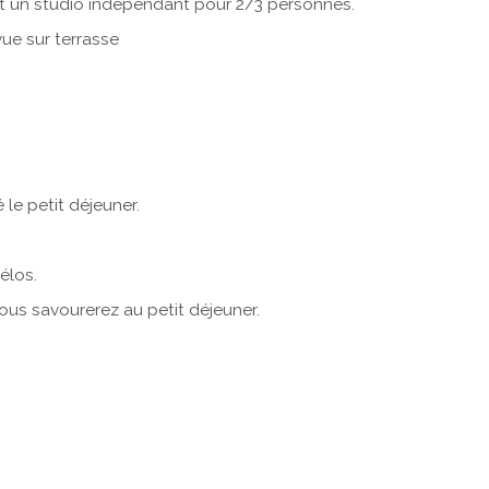
 et un studio indépendant pour 2/3 personnes.
vue sur terrasse
le petit déjeuner.
élos.
ous savourerez au petit déjeuner.