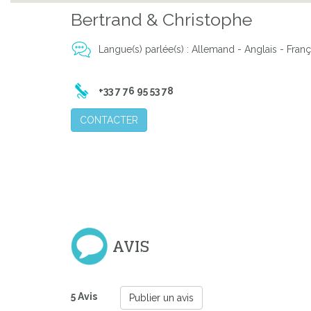
Bertrand & Christophe
Previous
Langue(s) parlée(s) : Allemand - Anglais - Franç
+33 7 76 95 53 78
CONTACTER
AVIS
5 Avis
Publier un avis