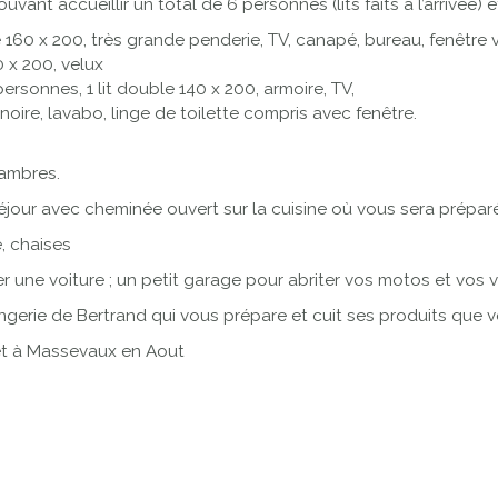
t accueillir un total de 6 personnes (lits faits à l’arrivée)
 160 x 200, très grande penderie, TV, canapé, bureau, fenêtre 
0 x 200, velux
rsonnes, 1 lit double 140 x 200, armoire, TV,
oire, lavabo, linge de toilette compris avec fenêtre.
hambres.
jour avec cheminée ouvert sur la cuisine où vous sera préparé 
e, chaises
 une voiture ; un petit garage pour abriter vos motos et vos v
gerie de Bertrand qui vous prépare et cuit ses produits que v
t et à Massevaux en Aout