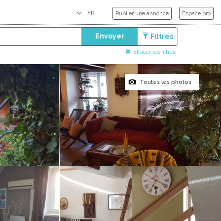
Publier une annonce
Espace pro
Envoyer
Filtres
Effacer les filtres
Toutes les photos