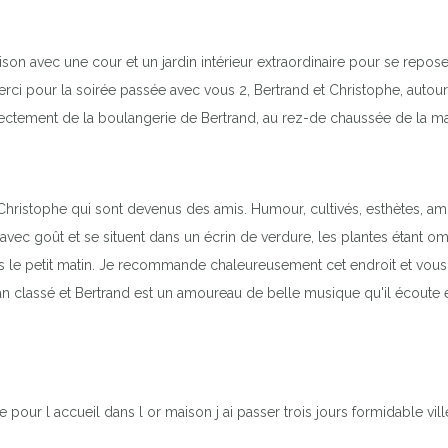
n avec une cour et un jardin intérieur extraordinaire pour se reposer 
erci pour la soirée passée avec vous 2, Bertrand et Christophe, autour 
 directement de la boulangerie de Bertrand, au rez-de chaussée de la m
Christophe qui sont devenus des amis. Humour, cultivés, esthètes, amou
vec goût et se situent dans un écrin de verdure, les plantes étant
s le petit matin. Je recommande chaleureusement cet endroit et vous ne
 classé et Bertrand est un amoureau de belle musique qu'il écoute e
pour l accueil dans l or maison j ai passer trois jours formidable vill