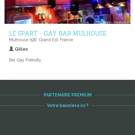
LE SPART - GAY BAR MULHOUSE
Mulhouse (58), Grand Est, France
Gilles
Bar Gay Friendly
PARTENAIRE PREMIUM
Votre bannière ici ?