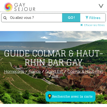
GO !
Filtres
Effacer les filtres
GUIDE COLMAR & HAUT-
RHIN BAR GAY
Homepage
/
France
/
Grand Est
/
Colmar & Haut-Rhin
/
Bar
Recherche avec la carte