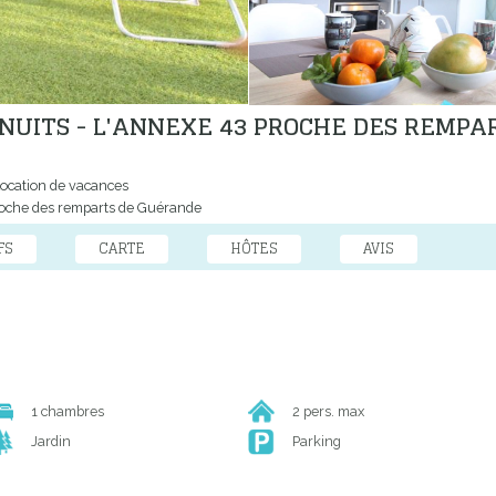
5 NUITS - L'ANNEXE 43 PROCHE DES REMPA
ocation de vacances
oche des remparts de Guérande
FS
CARTE
HÔTES
AVIS
1 chambres
2 pers. max
Jardin
Parking