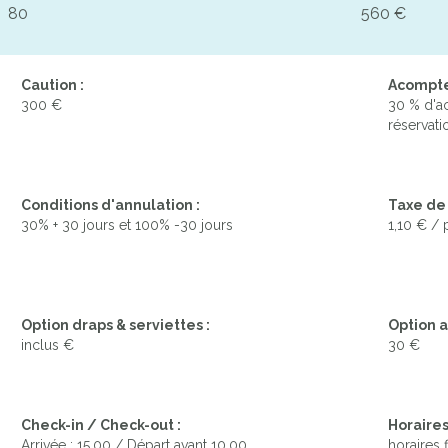
80
560 €
Caution :
Acompte 
300 €
30 % d'a
réservatio
Conditions d'annulation :
Taxe de 
30% + 30 jours et 100% -30 jours
1,10 € / 
ANNEXE 43 - SA TERRASSE
Option draps & serviettes :
Option a
inclus €
30 €
Check-in / Check-out :
Horaires
Arrivée : 15.00 / Départ avant 10.00
horaires 