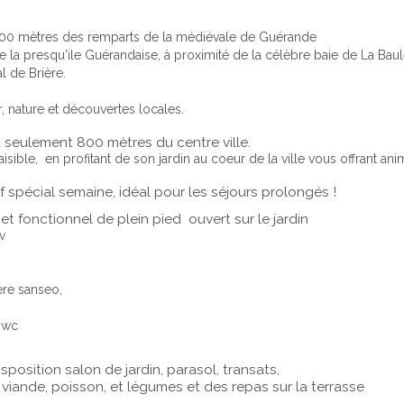
800 mètres des remparts de la médiévale de Guérande
de la presqu'ile Guérandaise, à proximité de la célèbre baie de La Baul
l de Brière.
 nature et découvertes locales.
à seulement 800 mètres du centre ville.
ible, en profitant de son jardin au coeur de la ville vous offrant ani
rif spécial semaine, idéal pour les séjours prolongés !
et fonctionnel de plein pied ouvert sur le jardin
v
ière sanseo,
t wc
sposition salon de jardin, parasol, transats,
 viande, poisson, et légumes et des repas sur la terrasse