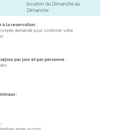
location du Dimanche au
Dimanche
Next
à la reservation :
compte demandé pour confirmer votre
n. .
séjour par jour et par personne :
pers
nimaux :
 :
flexibles après accord