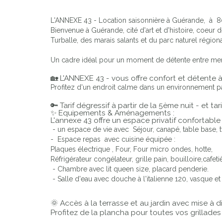
L'ANNEXE 43 - Location saisonnière à Guérande, à 
Bienvenue à Guérande, cité d'art et d'histoire, coeur 
Turballe, des marais salants et du parc naturel régiona
Un cadre idéal pour un moment de détente entre mer,
🏡 L'ANNEXE 43 - vous offre confort et détente 
Profitez d'un endroit calme dans un environnement pais
🔑 Tarif dégressif à partir de la 5ème nuit - et ta
✨ Equipements & Aménagements :
L'annexe 43 offre un espace privatif confortable 
- un espace de vie avec Séjour, canapé, table base, t
- Espace repas avec cuisine équipée :
Plaques électrique , Four, Four micro ondes, hotte,
Réfrigérateur congélateur, grille pain, bouilloire,cafet
- Chambre avec lit queen size, placard penderie.
- Salle d'eau avec douche à l'italienne 120, vasque e
🌞 Accès à la terrasse et au jardin avec mise à di
Profitez de la plancha pour toutes vos grillades