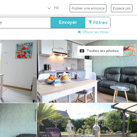
Publier une annonce
Espace pro
Envoyer
Filtres
Effacer les filtres
Toutes les photos