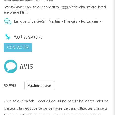
https://www.gay-sejour.com/fr/a-13337/gite-chaumiere-brad-
en-briere.html
Previous
Next
Langue(s) parlée(s) : Anglais - Français - Portuguais -
FAÇADE SUD CHAUMIÈRE PRINCIPALE AU PRINTEMPS,
BRONZAGE OU OMBRE, DÉJEUNER SUR LA
+33 6 95 92 13 23
TERRASSE SI LE TEMPS LE PERMET
CONTACTER
AVIS
50 Avis
Publier un avis
« Un séjour parfait! L'accueil de Bruno par un bel après midi de
chaleur , la découverte de ce havre de tranquillité, les conseils