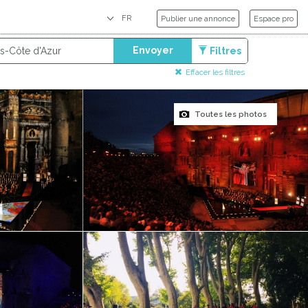
Publier une annonce
Espace pro
Envoyer
Filtres
Effacer les filtres
Toutes les photos