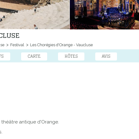
UCLUSE
use
Festival
Les Chorégies d'Orange - Vaucluse
FS
CARTE
HÔTES
AVIS
u théâtre antique d'Orange.
s.