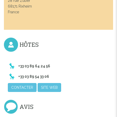
28 rue Zuber
68171 Rixheim
France
HÔTES
+33 03 89 64 24 56
+33 03 89 54 33 06
CONTACTER
SITE WEB
AVIS