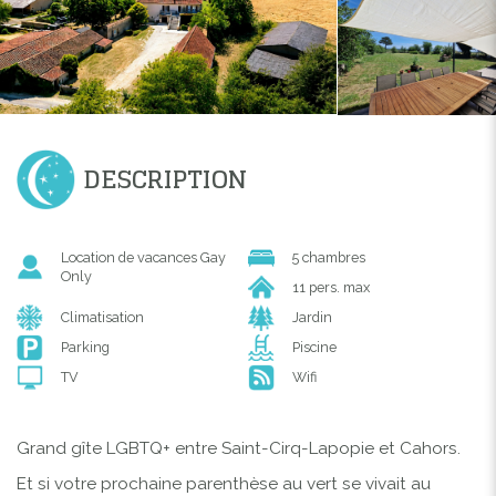
DESCRIPTION
Location de vacances Gay
5 chambres
Only
11 pers. max
Climatisation
Jardin
Parking
Piscine
TV
Wifi
Grand gîte LGBTQ+ entre Saint-Cirq-Lapopie et Cahors.
Et si votre prochaine parenthèse au vert se vivait au