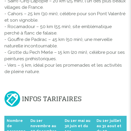
- Saint-Cirq-Lapopie – 20 km (25 min), l'un des plus beaux
villages de France.
- Cahors – 25 km (30 min), célèbre pour son Pont Valentré
et son vignoble.
- Rocamadour – 50 km (55 min), site emblématique
perché à flanc de falaise.
- Gouffre de Padirac – 45 km (50 min), une merveille
naturelle incontournable.
- Grotte du Pech Merle – 15 km (20 min), célèbre pour ses
peintures préhistoriques.
- Vers – 5 km, idéal pour les promenades et les activités
de pleine nature.
INFOS TARIFAIRES
Nombre
Du 1er
Du 1er mai au
Du 1er juillet
de
novembre au
30 juin et du
au 31 aout et