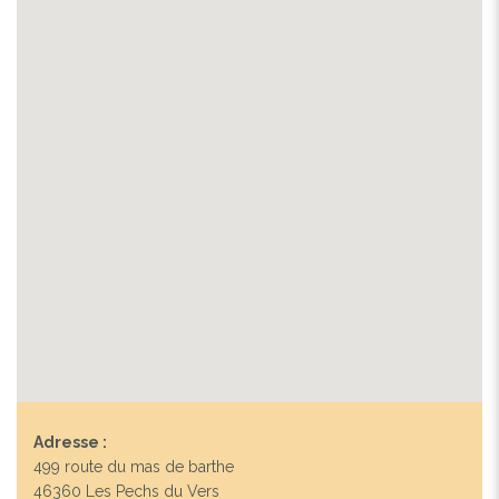
Previous
Next
CÔTÉ JARDIN
Adresse :
499 route du mas de barthe
46360 Les Pechs du Vers