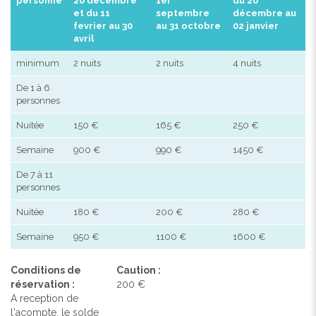
personne
20 decembre
1er
du 20
et du 11
septembre
décembre au
fevrier au 30
au 31 octobre
02 janvier
avril
minimum
2 nuits
2 nuits
4 nuits
De 1 à 6
personnes
Nuitée
150 €
165 €
250 €
Semaine
900 €
990 €
1450 €
De 7 à 11
personnes
Nuitée
180 €
200 €
280 €
Semaine
950 €
1100 €
1600 €
Conditions de
Caution :
réservation :
200 €
A reception de
l'acompte, le solde