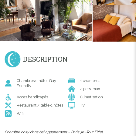
DESCRIPTION
Chambres d'hôtes Gay
1 chambres
Friendly
2 pers. max
Accès handicapés
Climatisation
Restaurant / table d'hôtes
TV
Wifi
Chambre cosy dans bel appartement – Paris 7e -Tour Eiffel