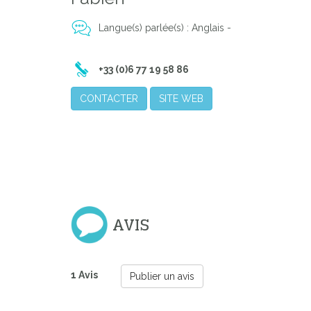
Langue(s) parlée(s) : Anglais -
+33 (0)6 77 19 58 86
CONTACTER
SITE WEB
AVIS
1 Avis
Publier un avis