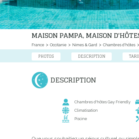
MAISON PAMPA, MAISON D'HÔTES
France
Occitanie
Nimes & Gard
Chambres d'hôtes
PHOTOS
DESCRIPTION
TARI
DESCRIPTION
Chambres d'hôtes Gay Friendly
Climatisation
Piscine
Que vous souhaitiez un séjour culturel ou simp