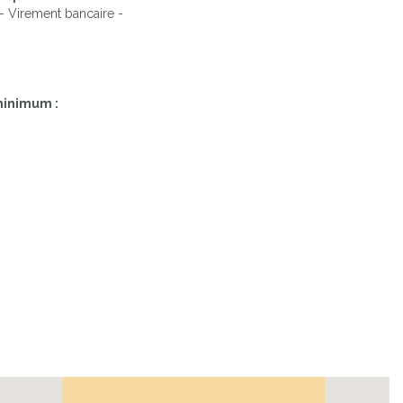
- Virement bancaire -
Next
minimum :