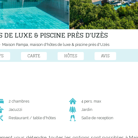
 DE LUXE & PISCINE PRÈS D'UZÈS
Maison Pampa, maison d'hôtes de luxe & piscine près d'Uzès
FS
CARTE
HÔTES
AVIS
2 chambres
4 pers. max
Jacuzzi
Jardin
Restaurant / table d'hôtes
Salle de reception
lement vous détendre, toutes les options sont possibles à Ma