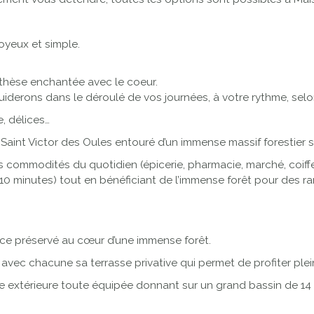
oyeux et simple.
enthèse enchantée avec le coeur.
uiderons dans le déroulé de vos journées, à votre rythme, sel
, délices…
Saint Victor des Oules entouré d’un immense massif forestier
es commodités du quotidien (épicerie, pharmacie, marché, coiffeu
(10 minutes) tout en bénéficiant de l’immense forêt pour des r
ace préservé au cœur d’une immense forêt.
c chacune sa terrasse privative qui permet de profiter plein
 extérieure toute équipée donnant sur un grand bassin de 14 m