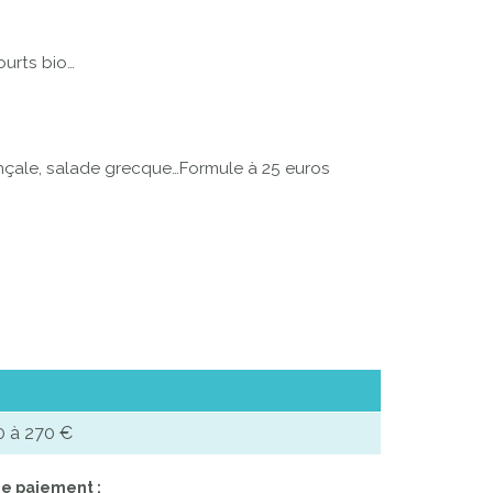
ourts bio…
vençale, salade grecque…Formule à 25 euros
0 à 270 €
e paiement :