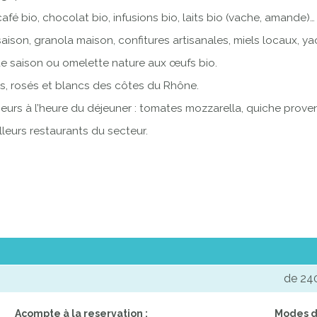
 café bio, chocolat bio, infusions bio, laits bio (vache, amande)…
 saison, granola maison, confitures artisanales, miels locaux, ya
 saison ou omelette nature aux œufs bio.
es, rosés et blancs des côtes du Rhône.
cheurs à l’heure du déjeuner : tomates mozzarella, quiche pro
eurs restaurants du secteur.
de 24
Acompte à la reservation :
Modes d