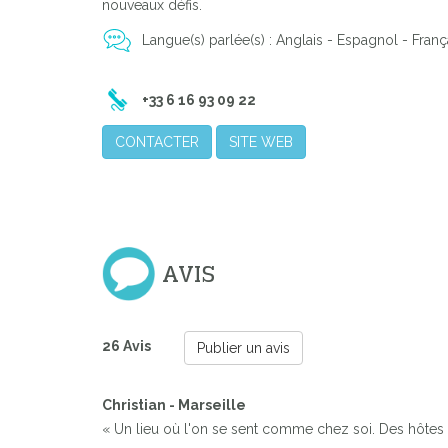
nouveaux défis.
Langue(s) parlée(s) : Anglais - Espagnol - Franç
+33 6 16 93 09 22
CONTACTER
SITE WEB
AVIS
26 Avis
Publier un avis
Christian - Marseille
« Un lieu où l'on se sent comme chez soi. Des hôtes t