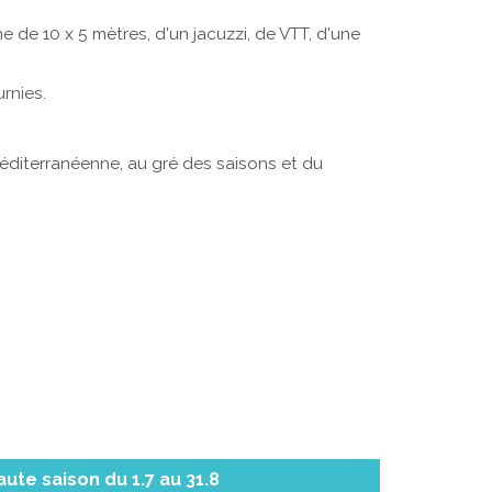
 de 10 x 5 mètres, d'un jacuzzi, de VTT, d'une
rnies.
éditerranéenne, au gré des saisons et du
aute saison du 1.7 au 31.8