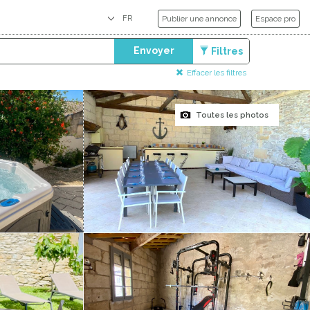
Publier une annonce
Espace pro
Envoyer
Filtres
Effacer les filtres
Toutes les photos