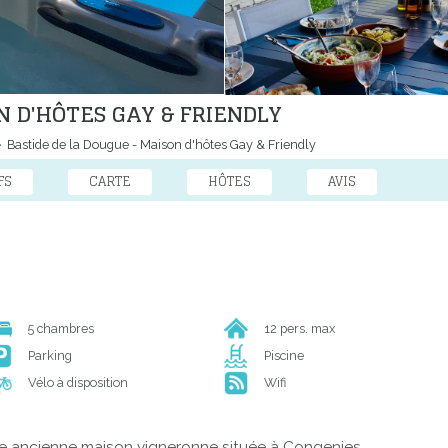
N D'HÔTES GAY & FRIENDLY
Bastide de la Dougue - Maison d'hôtes Gay & Friendly
FS
CARTE
HÔTES
AVIS
5 chambres
12 pers. max
Parking
Piscine
Vélo à disposition
Wifi
te ancienne maison vigneronne située à Congenies.