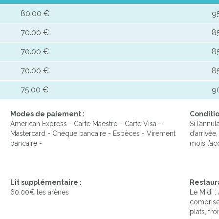
80.00 €
9
70.00 €
8
70.00 €
8
70.00 €
8
75,00 €
9
Modes de paiement :
Conditio
American Express - Carte Maestro - Carte Visa -
Si l’annu
Mastercard - Chèque bancaire - Espèces - Virement
d’arrivée
bancaire -
mois l’a
Lit supplémentaire :
Restaura
60.00€ les arènes
Le Midi :
comprise
plats, fr