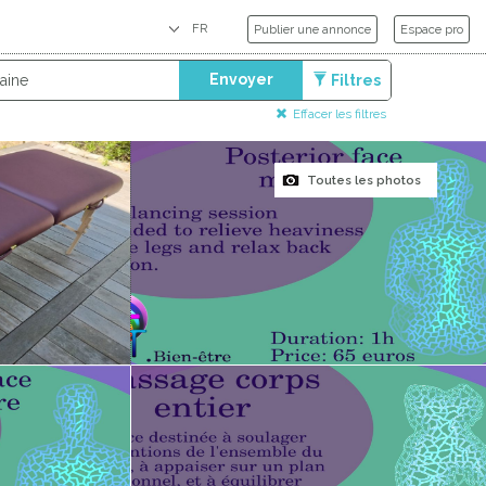
Publier une annonce
Espace pro
Envoyer
Filtres
Effacer les filtres
Toutes les photos