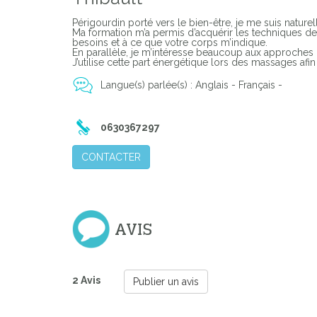
Périgourdin porté vers le bien-être, je me suis nature
Ma formation m’a permis d’acquérir les techniques de
Previous
besoins et à ce que votre corps m’indique.
En parallèle, je m’intéresse beaucoup aux approche
J’utilise cette part énergétique lors des massages af
Langue(s) parlée(s) : Anglais - Français -
0630367297
CONTACTER
AVIS
2 Avis
Publier un avis