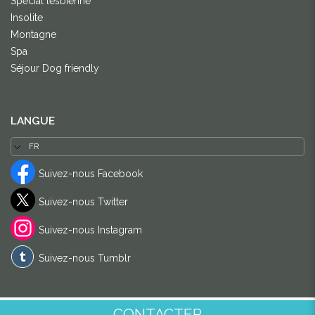
Spécial lesbienne
Insolite
Montagne
Spa
Séjour Dog friendly
LANGUE
Suivez-nous Facebook
Suivez-nous Twitter
Suivez-nous Instagram
Suivez-nous Tumblr
CONTACTER