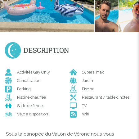
DESCRIPTION
Activités Gay Only
15 pers. max
Climatisation
Jardin
Parking
Piscine
Piscine chauffée
Restaurant / table d'hôtes
Salle de fitness
TV
Vélo à disposition
Wifi
Sous la canopée du Vallon de Vérone nous vous