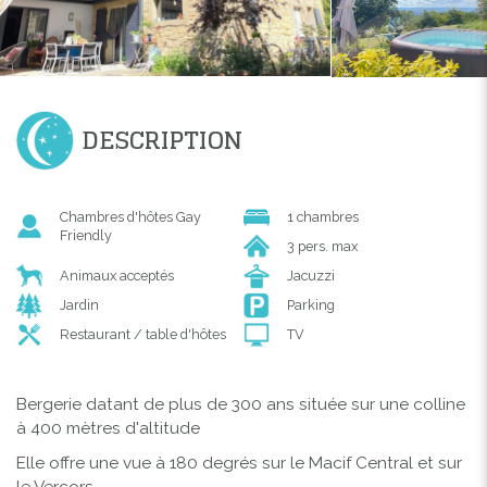
DESCRIPTION
Chambres d'hôtes Gay
1 chambres
Friendly
3 pers. max
Animaux acceptés
Jacuzzi
Jardin
Parking
Restaurant / table d'hôtes
TV
Bergerie datant de plus de 300 ans située sur une colline
à 400 mètres d'altitude
Elle offre une vue à 180 degrés sur le Macif Central et sur
le Vercors