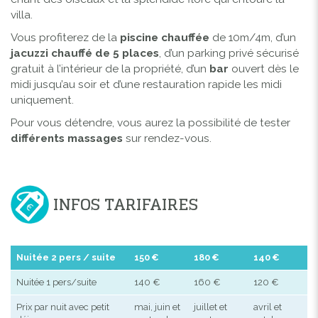
villa.
Vous profiterez de la
piscine chauffée
de 10m/4m, d’un
jacuzzi chauffé de 5 places
, d’un parking privé sécurisé
gratuit à l’intérieur de la propriété, d’un
bar
ouvert dès le
midi jusqu’au soir et d’une restauration rapide les midi
uniquement.
Pour vous détendre, vous aurez la possibilité de tester
différents massages
sur rendez-vous.
INFOS TARIFAIRES
Nuitée 2 pers / suite
150 €
180 €
140 €
Nuitée 1 pers/suite
140 €
160 €
120 €
Prix par nuit avec petit
mai, juin et
juillet et
avril et