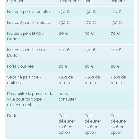
déjeuner
septembre
aout
octobre
Nuitée 1 pers / roulotte
130 €
150 €
110 €
Nuitée 2 pers / roulotte
150 €
170 €
130 €
Nuitée 1 pers lit 90 /
80 €
90 €
70 €
Dortoir
Nuitée 2 pers lit 140/
120 €
130 €
110 €
Dortoir
Forfait journée
20 €
20 €
20 €
Séjour à partir de 7
-10% de
- 10% de
- 10% de
nuitées
remise
remise
remise
Possibilité de privatiser la
nous
villa pour tout type
consulter
d’événements
Dortoir
Petit
Petit
Petit
déjeuner
déjeuner
déjeuner
10€ en
10€ en
10€ en
option
option
option