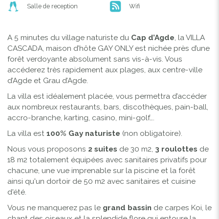
Salle de reception
Wifi
A 5 minutes du village naturiste du
Cap d’Agde
, la VILLA
CASCADA, maison d’hôte GAY ONLY est nichée près d’une
forêt verdoyante absolument sans vis-à-vis. Vous
accéderez très rapidement aux plages, aux centre-ville
d’Agde et Grau d’Agde.
La villa est idéalement placée, vous permettra d’accéder
aux nombreux restaurants, bars, discothèques, pain-ball,
accro-branche, karting, casino, mini-golf….
La villa est
100% Gay naturiste
(non obligatoire).
Nous vous proposons
2 suites
de 30 m2,
3 roulottes
de
18 m2 totalement équipées avec sanitaires privatifs pour
chacune, une vue imprenable sur la piscine et la forêt
ainsi qu'un dortoir de 50 m2 avec sanitaires et cuisine
d'été.
Vous ne manquerez pas le
grand bassin
de carpes Koi, le
chant des oiseaux et la splendide flore qui entoure la