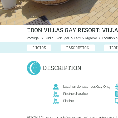
EDON VILLAS GAY RESORT: VILL
Portugal
Sud du Portugal
Faro & Algarve
Location d
PHOTOS
DESCRIPTION
TARI
DESCRIPTION
Location de vacances Gay Only
Piscine chauffée
Piscine
EDON Villas est un hébergement exclusivement gay