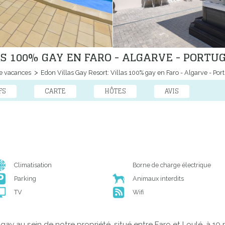
AS 100% GAY EN FARO - ALGARVE - PORTU
e vacances
Edon Villas Gay Resort: Villas 100% gay en Faro - Algarve - Por
FS
CARTE
HÔTES
AVIS
Climatisation
Borne de charge électrique
Parking
Animaux interdits
TV
Wifi
 au sein de notre propriété, situé entre Faro et Loulé, à 10 m