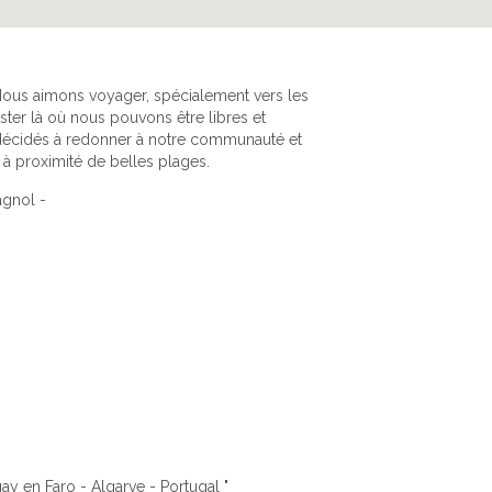
Nous aimons voyager, spécialement vers les
ster là où nous pouvons être libres et
 décidés à redonner à notre communauté et
 à proximité de belles plages.
agnol -
POOL AREA
gay en Faro - Algarve - Portugal "