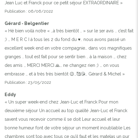
Jean Luc et Franck pour ce petit séjour EXTRAORDINAIRE »
Publication : 06/06/2022
Gérard - Belgentier
« Hé bien voilà notre « …à très bientôt .. » sur le 1er avis .. c’est fait
;) … M E R C I à tous les 2 du fond du ♥️.. nous avons passé un
excellent week end en votre compagnie… dans vos magnifiques
granges .. tout est fait pour se sentir bien .. à la maison … chez
des amis … MERCI MERCI 🙏… ne changez rien ;) … on vous
embrasse … et à très très bientôt 😉…🥰😘… Gérard & Michel »
Publication : 23/05/2022
Eddy
« Un super week-end chez Jean-Luc et Franck Pour mon
deuxième séjour Un accueil au top qualité Jean-Luc et Franck
savent vous recevoir comme il se doit Leur accueil et leur
bonne humeur font de votre séjour un moment inoubliable Les
chambres sont top avec tous ce qu’il faut et les matelas un pur