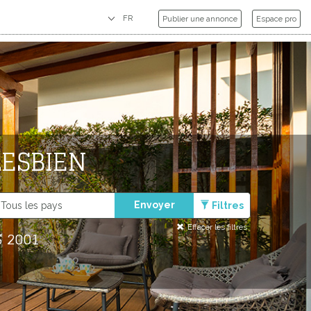
Publier une annonce
Espace pro
LESBIEN
Envoyer
Filtres
Effacer les filtres
 2001