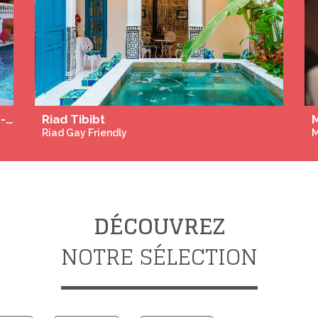
scine Chauffée - SPA
Riad Tibibt
MS
Riad Gay Friendly
Mas
DÉCOUVREZ
NOTRE SÉLECTION