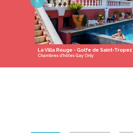
Previous
La Villa Rouge - Golfe de Saint-Tropez - 100% gay only - Pi
Chambres d'hôtes Gay Only