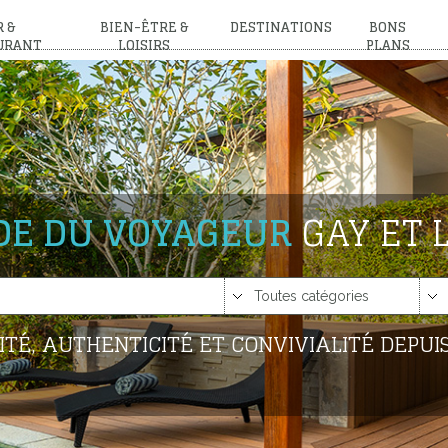
 &
BIEN-ÊTRE &
DESTINATIONS
BONS
URANT
LOISIRS
PLANS
IDE DU VOYAGEUR
GAY ET 
ITÉ, AUTHENTICITÉ ET CONVIVIALITÉ DEPUIS