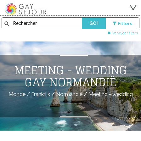
GO !
Filters
Verwijder filters
MEETING - WEDDING
GAY NORMANDIË
Monde
/
Frankrijk
/
Normandië
/
Meeting - wedding