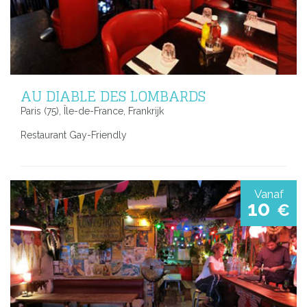
AU DIABLE DES LOMBARDS
Paris (75), Île-de-France, Frankrijk
Restaurant Gay-Friendly
Vanaf
10
€