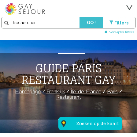
GO !
Filters
Verwijder filters
GUIDE PARIS
RESTAURANT GAY
Homepage
/
Frankrijk
/
Île-de-France
/
Paris
/
Restaurant
Zoeken op de kaart