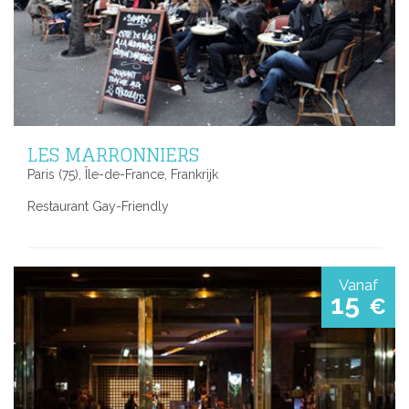
LES MARRONNIERS
Paris (75), Île-de-France, Frankrijk
Restaurant Gay-Friendly
Vanaf
15
€