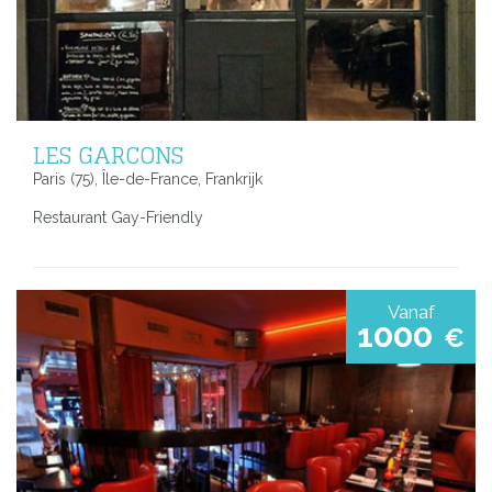
LES GARCONS
Paris (75), Île-de-France, Frankrijk
Restaurant Gay-Friendly
Vanaf
1000
€