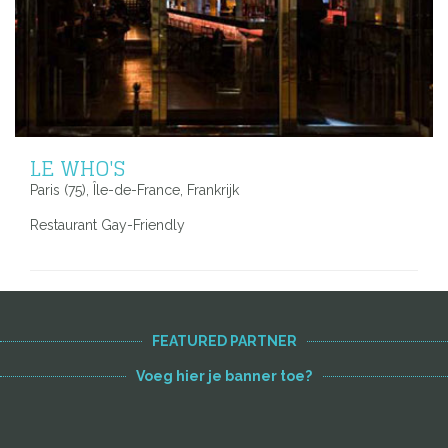
LE WHO'S
Paris (75), Île-de-France, Frankrijk
Restaurant Gay-Friendly
FEATURED PARTNER
Voeg hier je banner toe?