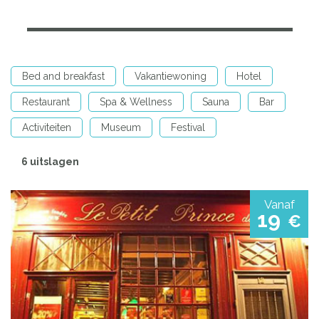
Bed and breakfast
Vakantiewoning
Hotel
Restaurant
Spa & Wellness
Sauna
Bar
Activiteiten
Museum
Festival
6 uitslagen
Vanaf
19
€