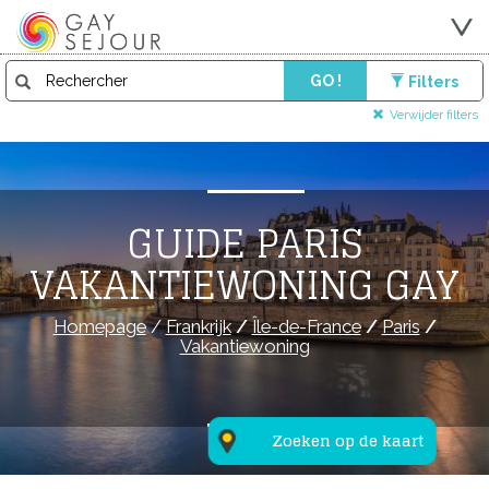
GO !
Filters
Verwijder filters
GUIDE PARIS
VAKANTIEWONING GAY
Homepage
/
Frankrijk
/
Île-de-France
/
Paris
/
Vakantiewoning
Zoeken op de kaart