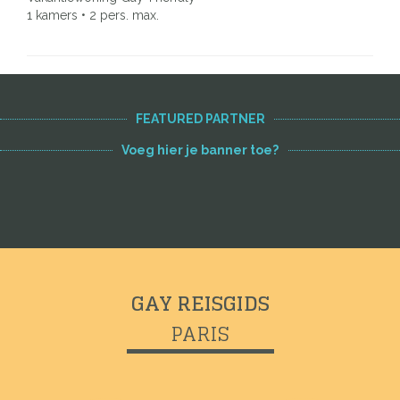
1 kamers • 2 pers. max.
FEATURED PARTNER
Voeg hier je banner toe?
GAY REISGIDS
PARIS