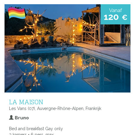
Vanaf
120
€
LA MAISON
Les Vans (07), Auvergne-Rhône-Alpen, Frankrijk
Bruno
Bed and breakfast Gay only
3 kamers • 6 pers. max.