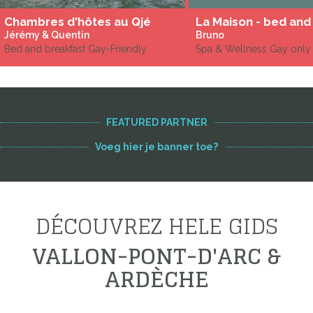
Chambres d'hôtes au Qjé
Jérémy & Quentin
Bruno
Bed and breakfast Gay-Friendly
Spa & Wellness Gay only
FEATURED PARTNER
Voeg hier je banner toe?
DÉCOUVREZ HELE GIDS
VALLON-PONT-D'ARC &
ARDÈCHE