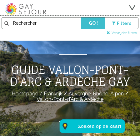
GO !
Filters
Verwijder filters
GUIDE VALLON-PONT-
D'ARC & ARDÈCHE GAY
Homepage
/
Frankrijk
/
Auvergne-Rhône-Alpen
/
Vallon-Pont-d'Arc & Ardèche
Zoeken op de kaart