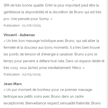
SPA de très bonne qualité. Enfin le plus important peut être la
gentillesse la disponibilité et la discrétion de Bruno qui est très
Previous
Next
pro. Une pensée pour Sonny. »
Publication : 01/06/2025
LA MAISON EST UN ESPACE DE BIEN-ÊTRE CORPS ET
ESPRIT POUR VIVRE UN MOMENT DIFFÉRENT ET
Vincent - Aubenas
UNIQUE AU CONTACT DE LA NATURE EN ARDÈCHE
« Un très bon massage holistique avec Bruno, qui sait allier la
fermeté et la douceur aux bons moments. Il a très bien trouvé
les points de tension et d'énergie à canaliser. Bruno a pris le
temps pour parvenir à défaire tout cela. Dans un espace dédié et
très cosy, vous lâchez prise inévitablement. Merci. »
Publication : 03/05/2025
Jean-Marc
« Un pur moment de bonheur pour ce premier massage
tantrique aux petits soins avec Bruno dans un cadre
exceptionnel. Bienveillance respect sensualité fraternité, Bruno