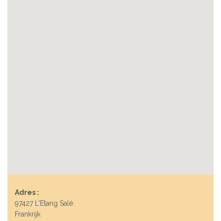
Adres :
97427 L'Etang Salé
Frankrijk