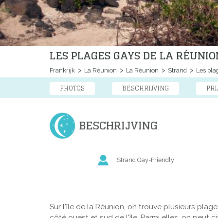
LES PLAGES GAYS DE LA RÉUNIO
Frankrijk
La Réunion
La Réunion
Strand
Les pla
PHOTOS
BESCHRIJVING
PRI
BESCHRIJVING
Strand Gay-Friendly
Sur l'île de la Réunion, on trouve plusieurs plag
côté ouest et sud de l'île. Parmi elles, on peut 