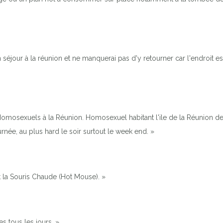
 un séjour à la réunion et ne manquerai pas d'y retourner car l'endroit es
omosexuels à la Réunion. Homosexuel habitant l'ile de la Réunion depu
urnée, au plus hard le soir surtout le week end. »
PLAGE DE LA SOURIE CHAUDE
st la Souris Chaude (Hot Mouse). »
s tous les jours. »