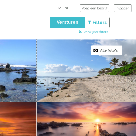
Voeg een bedrijf
Inloggen
Versturen
Filters
Verwijder filters
Alle foto's