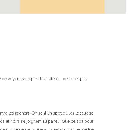
+ de voyeurisme par des hétéros, des bi et pas
entre les rochers. On sent un spot où les locaux se
is et noirs se joignent au panel ! Que ce soit pour
 la nuit, je ne peux que vous recommander ce très