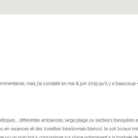
mmentaires, mais j'ai constaté en mai & juin 2019 qu'il y a beaucoup 
altiques... différentes ambiances, large plage ou secteurs tranquilles 
 en vacances et des zoreilles (réunionnais blancs), le soir locaux mét
lage ou un plan hot à consommer sur place notamment à la tombée de