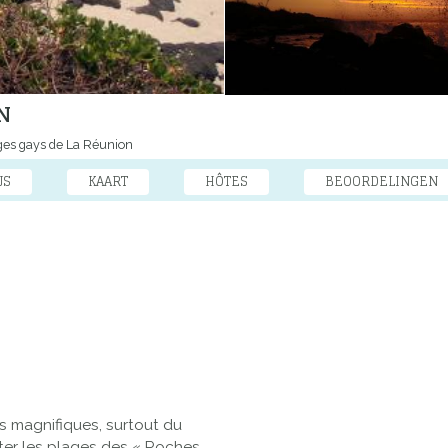
N
ges gays de La Réunion
JS
KAART
HÔTES
BEOORDELINGEN
es magnifiques, surtout du
citer les plages des « Roches