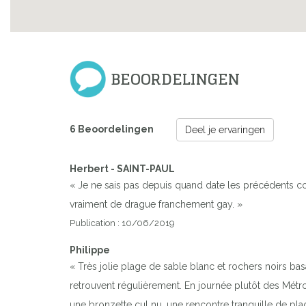
BEOORDELINGEN
6 Beoordelingen
Deel je ervaringen
Herbert - SAINT-PAUL
« Je ne sais pas depuis quand date les précédents co
vraiment de drague franchement gay. »
Publication : 10/06/2019
Philippe
« Très jolie plage de sable blanc et rochers noirs bas
retrouvent régulièrement. En journée plutôt des Métros
une bronzette cul nu, une rencontre tranquille de p