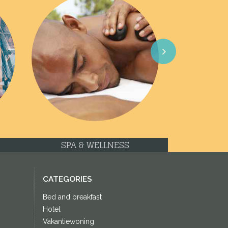
Next
SPA & WELLNESS
CATEGORIES
Bed and breakfast
Hotel
Vakantiewoning