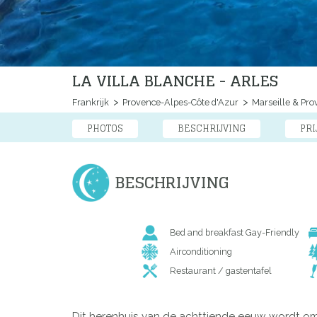
LA VILLA BLANCHE - ARLES
Frankrijk
Provence-Alpes-Côte d'Azur
Marseille & Pro
PHOTOS
BESCHRIJVING
PRI
BESCHRIJVING
Bed and breakfast Gay-Friendly
Airconditioning
Restaurant / gastentafel
Dit herenhuis van de achttiende eeuw wordt omg