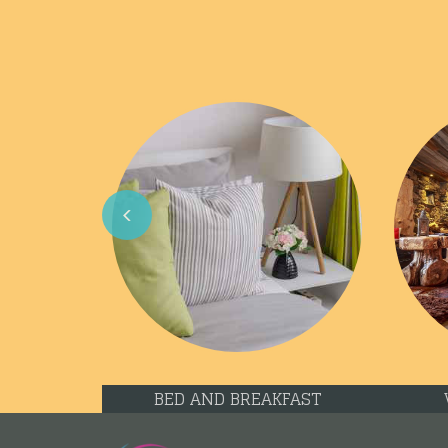
Previous
BED AND BREAKFAST