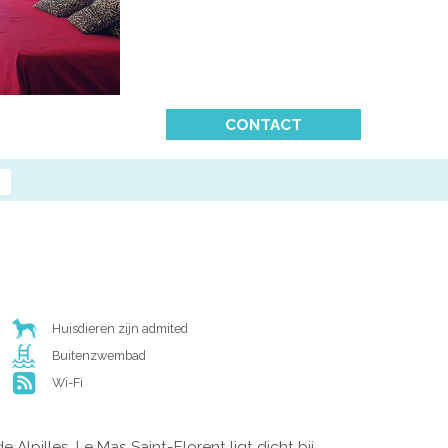
CONTACT
Huisdieren zijn admited
Buitenzwembad
Wi-Fi
pilles, Le Mas Saint-Florent ligt dicht bij