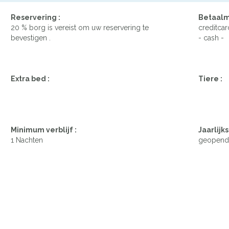
Reservering :
Betaalm
20 % borg is vereist om uw reservering te
creditcar
bevestigen .
- cash -
Extra bed :
Tiere :
Minimum verblijf :
Jaarlijks
1 Nachten
geopend 