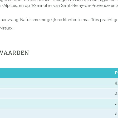
les-Alpilles, en op 30 minuten van Saint-Remy-de-Provence en
aanvraag. Naturisme mogelijk na klanten in mas.Trés prachtig
Mrelax.
RWAARDEN
P
à
à
à
à