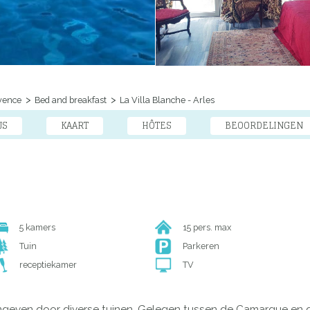
vence
Bed and breakfast
La Villa Blanche - Arles
JS
KAART
HÔTES
BEOORDELINGEN
5 kamers
15 pers. max
Tuin
Parkeren
receptiekamer
TV
even door diverse tuinen. Gelegen tussen de Camargue en de Al