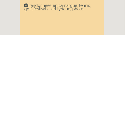
randonnees en camargue, tennis,
golf, festivals : art lyrique, photo ...
Next