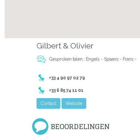
Previous
Gilbert & Olivier
Gesproken talen : Engels - Spaans - Frans -
+33 4 90 97 02 79
+33 6 85 74 11 01
Contact
Website
BEOORDELINGEN