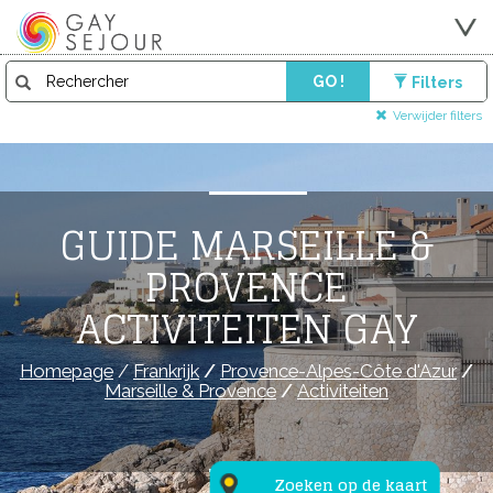
GO !
Filters
Verwijder filters
GUIDE MARSEILLE &
PROVENCE
ACTIVITEITEN GAY
Homepage
/
Frankrijk
/
Provence-Alpes-Côte d'Azur
/
Marseille & Provence
/
Activiteiten
Zoeken op de kaart