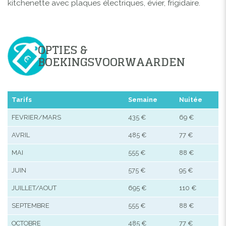
kitchenette avec plaques électriques, évier, frigidaire.
OPTIES &
BOEKINGSVOORWAARDEN
Tarifs
Semaine
Nuitée
FEVRIER/MARS
435 €
69 €
AVRIL
485 €
77 €
MAI
555 €
88 €
JUIN
575 €
95 €
JUILLET/AOUT
695 €
110 €
SEPTEMBRE
555 €
88 €
OCTOBRE
485 €
77 €