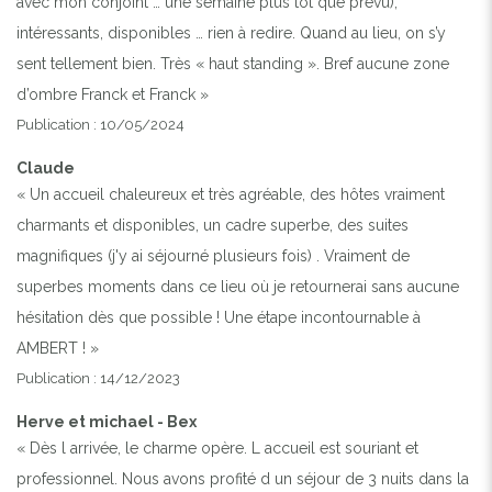
avec mon conjoint … une semaine plus tôt que prévu),
intéressants, disponibles … rien à redire. Quand au lieu, on s’y
sent tellement bien. Très « haut standing ». Bref aucune zone
Previous
Next
d’ombre Franck et Franck »
Publication : 10/05/2024
LA PISCINE
Claude
« Un accueil chaleureux et très agréable, des hôtes vraiment
charmants et disponibles, un cadre superbe, des suites
magnifiques (j'y ai séjourné plusieurs fois) . Vraiment de
superbes moments dans ce lieu où je retournerai sans aucune
hésitation dès que possible ! Une étape incontournable à
AMBERT ! »
Publication : 14/12/2023
Herve et michael - Bex
« Dès l arrivée, le charme opère. L accueil est souriant et
professionnel. Nous avons profité d un séjour de 3 nuits dans la