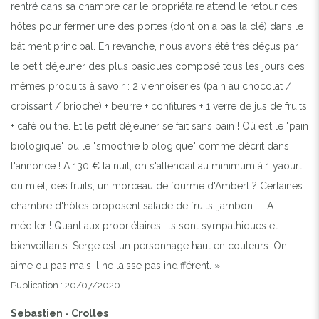
rentré dans sa chambre car le propriétaire attend le retour des
hôtes pour fermer une des portes (dont on a pas la clé) dans le
bâtiment principal. En revanche, nous avons été très déçus par
le petit déjeuner des plus basiques composé tous les jours des
mêmes produits à savoir : 2 viennoiseries (pain au chocolat /
croissant / brioche) + beurre + confitures + 1 verre de jus de fruits
+ café ou thé. Et le petit déjeuner se fait sans pain ! Où est le "pain
biologique" ou le "smoothie biologique" comme décrit dans
l'annonce ! A 130 € la nuit, on s'attendait au minimum à 1 yaourt,
du miel, des fruits, un morceau de fourme d'Ambert ? Certaines
chambre d'hôtes proposent salade de fruits, jambon .... A
méditer ! Quant aux propriétaires, ils sont sympathiques et
bienveillants. Serge est un personnage haut en couleurs. On
aime ou pas mais il ne laisse pas indifférent. »
Publication : 20/07/2020
Sebastien - Crolles