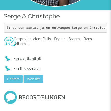
Serge & Christophe
Sinds een aantal jaren ontvangen Serge en Christophe
Gesproken talen : Duits - Engels - Spaans - Frans -
Italiaans -
+33 4 73 82 38 36
+33 6 59 55 19 05
Contact
Website
BEOORDELINGEN