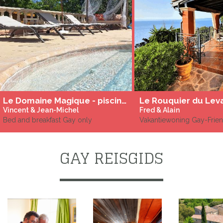
Le Domaine Magique - piscine chauffée - Adult Ony
Le Rouquier du Lev
Vincent & Jean-Michel
Fred & Alain
Bed and breakfast Gay only
Vakantiewoning Gay-Frien
GAY REISGIDS