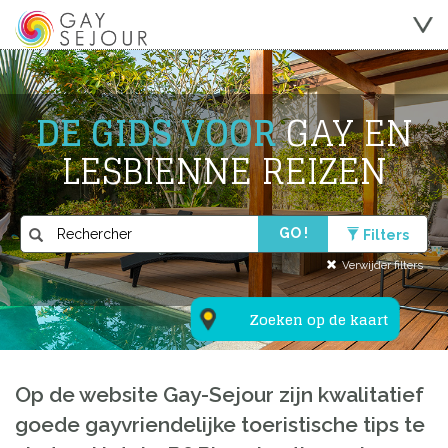
DE GIDS VOOR
GAY EN
LESBIENNE REIZEN
GO !
Filters
Verwijder filters
Zoeken op de kaart
Op de website Gay-Sejour zijn kwalitatief
goede gayvriendelijke toeristische tips te