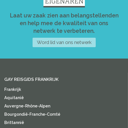
EIGENAREN
Laat uw zaak zien aan belangstellenden
en help mee de kwaliteit van ons
netwerk te verbeteren.
Word lid van ons netwerk
GAY REISGIDS FRANKRIJK
Frankrijk
Aquitanië
Auvergne-Rhône-Alpen
Bourgondië-Franche-Comté
Brittannië