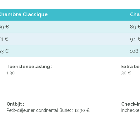
Chambre Classique
Cha
69 €
89 
74 €
94 
93 €
108
Toeristenbelasting :
Extra be
1.30
30 €
Ontbijt :
Check-in
Petit-déjeuner continental Buffet : 12.90 €
Inchecken