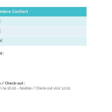
mbre Confort
€
€
 €
d :
 / Check-out :
 na 16.00 - flexible / Check-out vóór 12.00