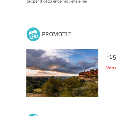
geopend gedurende het gehele jaar
PROMOTIE
-1
Van 