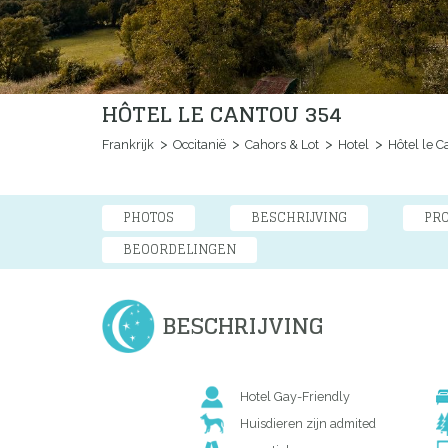
HÔTEL LE CANTOU 354
Frankrijk
Occitanië
Cahors & Lot
Hotel
Hôtel le C
PHOTOS
BESCHRIJVING
PR
BEOORDELINGEN
BESCHRIJVING
Hotel Gay-Friendly
Huisdieren zijn admited