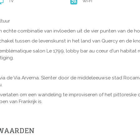
TV
Wi-Fi
ltuur
echte combinatie van invloeden uit de vier punten van de hor
chakel tussen de levenskunst in het land van Quercy en de k
emblématique salon Le 1799, lobby bar au cœur d'un habitat rur
tiging.
ia de Via Arverna. Slenter door de middeleeuwse stad Rocama
u.
 te verlaten om een wandeling te improviseren of het pittoresk
n van Frankrijk is.
RWAARDEN