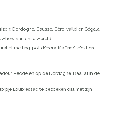
izon: Dordogne, Causse, Cère-vallei en Ségala.
nowhow van onze wereld.
al et melting-pot décoratif affirmé, c'est en
dour. Peddelen op de Dordogne. Daal af in de
e dorpje Loubressac te bezoeken dat met zijn