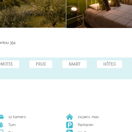
antou 354
OMOTIE
PRIJS
KAART
HÔTES
12 kamers
24 pers. max
Tuin
Parkeren