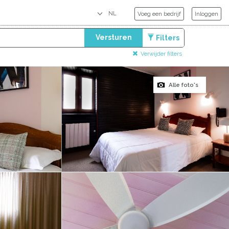
Voeg een bedrijf
Inloggen
Versturen
Filters
Verwijder filters
Alle foto's