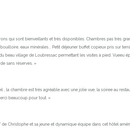
trons qui sont bienveillants et très disponibles. Chambres pas très 
bouilloire, eaux minérales... Petit déjeuner buffet copieux pris sur ter
 du beau village de Loubressac permettant les visites à pied. Vueeu é
de sans réserves. »
 , la chambre est très agréable avec une jolie vue, la soiree au restau
 Merci beaucoup pour tout. »
s" de Christophe et sa jeune et dynamique équipe dans cet hôtel amén