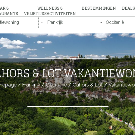
AR &
WELLNESS &
BESTEMMINGEN
DEALS
AURANTS
VRIJETIJDSACTIVITEITEN
AHORS & LOT VAKANTIEWO
mepage
/
Frankrijk
/
Occitanië
/
Cahors & Lot
/
Vakantiewo