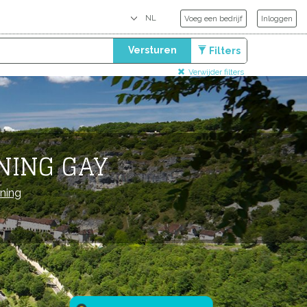
Voeg een bedrijf
Inloggen
Versturen
Filters
Verwijder filters
NING GAY
ning