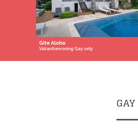
Previous
Gîte Aloha
Vakantiewoning Gay only
GAY