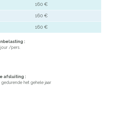
160 €
160 €
160 €
nbelasting :
jour /pers.
e afsluiting :
gedurende het gehele jaar