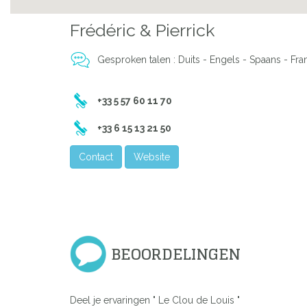
Frédéric & Pierrick
Previous
Gesproken talen : Duits - Engels - Spaans - Fra
+33 5 57 60 11 70
+33 6 15 13 21 50
Contact
Website
BEOORDELINGEN
Deel je ervaringen " Le Clou de Louis "