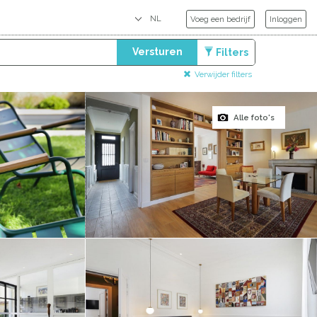
Voeg een bedrijf
Inloggen
Versturen
Filters
Verwijder filters
Alle foto's