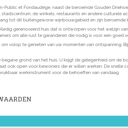
Jardin-Public et Fondaudège, naast de beroemde Gouden Drieho
stadscentrum, de winkels, restaurants en andere culturele acti
gang tot dit buitengewone wijnbouwgebied en zijn beroemde k
lledig gerenoveerd huis dat is ontworpen voor het welzijn van
mers om alle rust te garanderen die nodig is voor een goed ver
en om volop te genieten van uw momenten van ontspanning. Bij
e begane grond van het huis. U krijgt de gelegenheid om de b
staat ook open voor bewoners die er willen werken. De snelle c
bruikbaar werkinstrument voor de behoeften van vandaag.
RWAARDEN