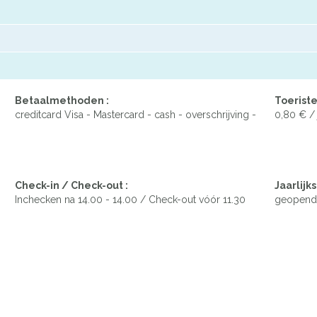
Betaalmethoden :
Toeriste
creditcard Visa - Mastercard - cash - overschrijving -
0,80 € / 
Check-in / Check-out :
Jaarlijks
Inchecken na 14.00 - 14.00 / Check-out vóór 11.30
geopend 