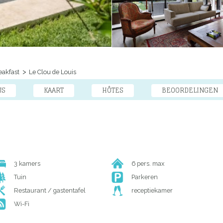
eakfast
Le Clou de Louis
JS
KAART
HÔTES
BEOORDELINGEN
3 kamers
6 pers. max
Tuin
Parkeren
Restaurant / gastentafel
receptiekamer
Wi-Fi