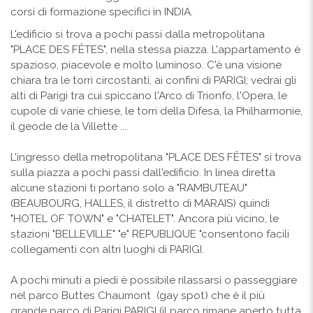
corsi di formazione specifici in INDIA.
L'edificio si trova a pochi passi dalla metropolitana
"PLACE DES FÊTES", nella stessa piazza. L'appartamento è
spazioso, piacevole e molto luminoso. C'è una visione
chiara tra le torri circostanti, ai confini di PARIGI; vedrai gli
alti di Parigi tra cui spiccano l'Arco di Trionfo, l'Opera, le
cupole di varie chiese, le torri della Difesa, la Philharmonie,
il geode de la Villette ....
L'ingresso della metropolitana "PLACE DES FÊTES" si trova
sulla piazza a pochi passi dall'edificio. In linea diretta
alcune stazioni ti portano solo a "RAMBUTEAU"
(BEAUBOURG, HALLES, il distretto di MARAIS) quindi
"HOTEL OF TOWN" e "CHATELET". Ancora più vicino, le
stazioni "BELLEVILLE" "e" REPUBLIQUE "consentono facili
collegamenti con altri luoghi di PARIGI.
A pochi minuti a piedi è possibile rilassarsi o passeggiare
nel parco Buttes Chaumont (gay spot) che è il più
grande parco di Parigi PARIGI (il parco rimane aperto tutta