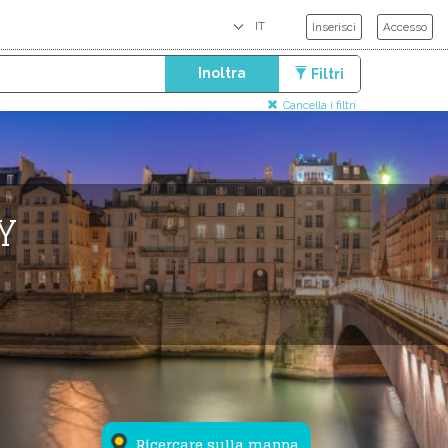
Inserisci
Accesso
Inoltra
Filtri
Cancella i filtri
Y
Ricercare sulla mappa