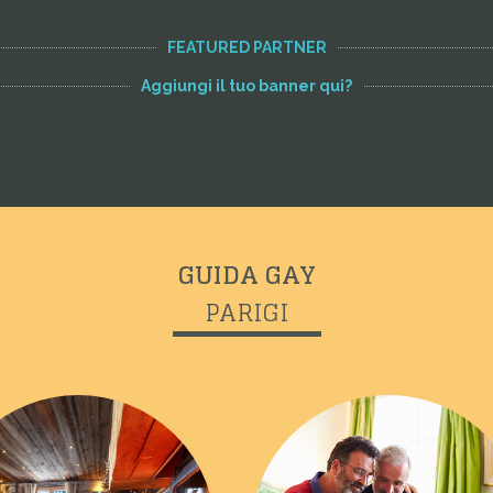
FEATURED PARTNER
Aggiungi il tuo banner qui?
GUIDA GAY
PARIGI