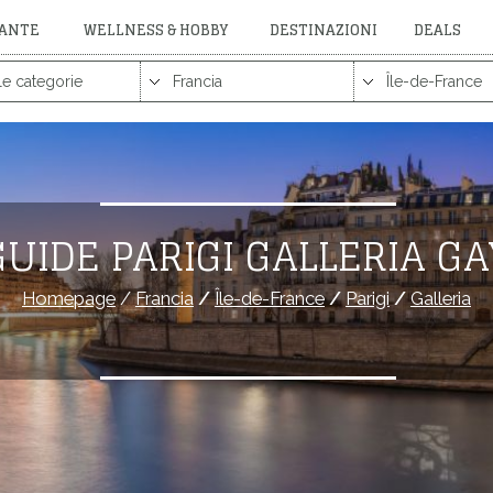
RANTE
WELLNESS & HOBBY
DESTINAZIONI
DEALS
GUIDE PARIGI GALLERIA GA
Homepage
/
Francia
/
Île-de-France
/
Parigi
/
Galleria