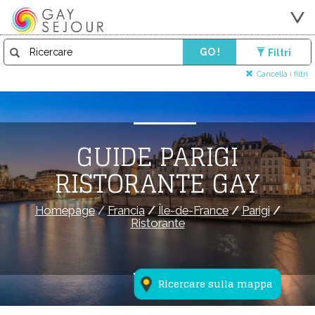
GO !
Filtri
Cancella i filtri
GUIDE PARIGI
RISTORANTE GAY
Homepage
/
Francia
/
Île-de-France
/
Parigi
/
Ristorante
Ricercare sulla mappa