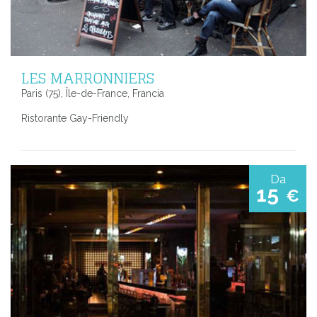
LES MARRONNIERS
Paris (75), Île-de-France, Francia
Ristorante Gay-Friendly
Da
15
€