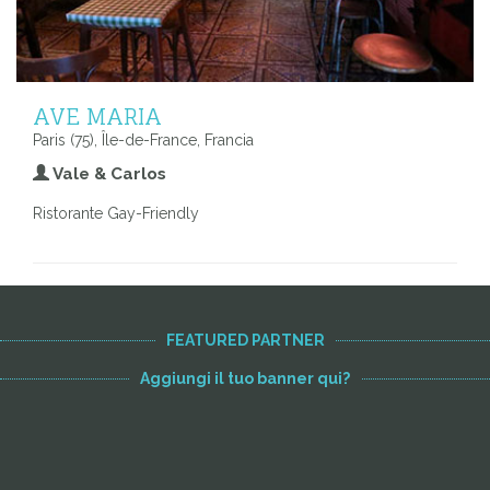
AVE MARIA
Paris (75), Île-de-France, Francia
Vale & Carlos
Ristorante Gay-Friendly
FEATURED PARTNER
Aggiungi il tuo banner qui?