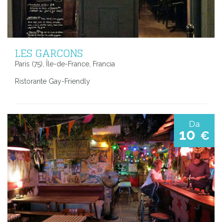
LES GARCONS
Paris (75), Île-de-France, Francia
Ristorante Gay-Friendly
Da
10
€