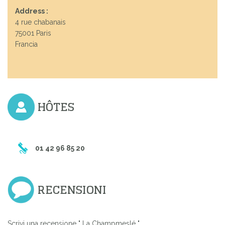
Address :
4 rue chabanais
75001 Paris
Francia
HÔTES
01 42 96 85 20
RECENSIONI
Scrivi una recensione " La Champmeslé "