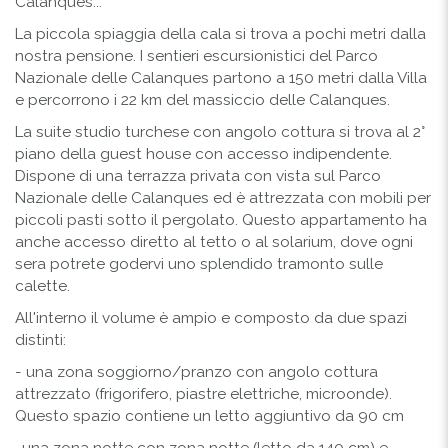
Calanques...
La piccola spiaggia della cala si trova a pochi metri dalla
nostra pensione. I sentieri escursionistici del Parco
Nazionale delle Calanques partono a 150 metri dalla Villa
e percorrono i 22 km del massiccio delle Calanques.
La suite studio turchese con angolo cottura si trova al 2°
piano della guest house con accesso indipendente.
Dispone di una terrazza privata con vista sul Parco
Nazionale delle Calanques ed è attrezzata con mobili per
piccoli pasti sotto il pergolato. Questo appartamento ha
anche accesso diretto al tetto o al solarium, dove ogni
sera potrete godervi uno splendido tramonto sulle
calette.
All'interno il volume è ampio e composto da due spazi
distinti:
- una zona soggiorno/pranzo con angolo cottura
attrezzato (frigorifero, piastre elettriche, microonde).
Questo spazio contiene un letto aggiuntivo da 90 cm
-una zona notte con zona notte (letto da 140 cm) e