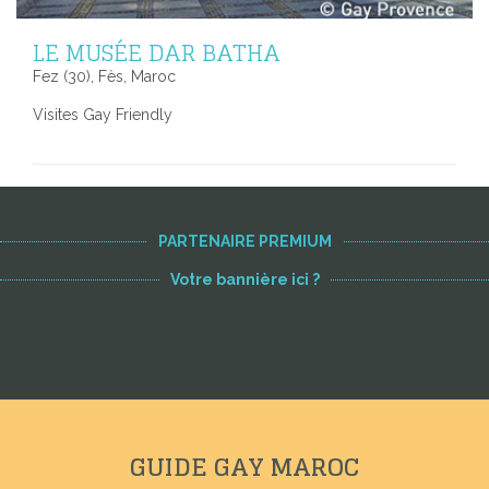
LE MUSÉE DAR BATHA
Fez (30), Fès, Maroc
Visites Gay Friendly
PARTENAIRE PREMIUM
Votre bannière ici ?
GUIDE GAY MAROC