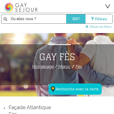
GO !
Filtres
Effacer les filtres
GAY FÈS
Homepage
/
Maroc
/
Fès
Recherche avec la carte
Façade Atlantique